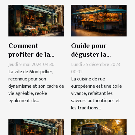
Guide pour
Comment
déguster la
profiter de la
cuisine de rue
scène
Lundi 25 décembre 2023
Jeudi 9 mai 2024 04:30
dans les villes
00:02
gastronomique
La ville de Montpellier,
La cuisine de rue
reconnue pour son
européennes
montpelliéraine
européenne est une toile
dynamisme et son cadre de
sans se ruiner
vivante, reflétant les
vie agréable, recèle
saveurs authentiques et
également de...
les traditions...