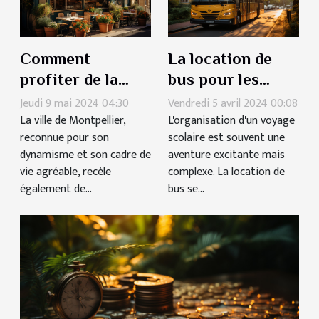
Comment
La location de
profiter de la
bus pour les
scène
voyages
Jeudi 9 mai 2024 04:30
Vendredi 5 avril 2024 00:08
gastronomique
La ville de Montpellier,
scolaires :
L'organisation d'un voyage
reconnue pour son
scolaire est souvent une
montpelliéraine
destinations et
dynamisme et son cadre de
aventure excitante mais
sans se ruiner
conseils
vie agréable, recèle
complexe. La location de
également de...
bus se...